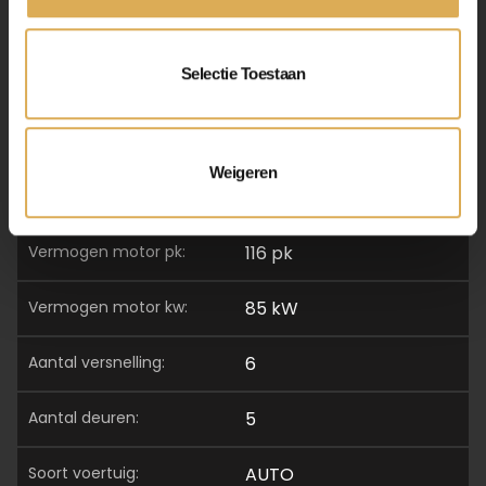
lengte:
417 cm
Selectie Toestaan
breedte:
177 cm
hoogte:
159 cm
Weigeren
energielabel:
B
vermogen motor pk:
116 pk
vermogen motor kw:
85 kW
aantal versnelling:
6
aantal deuren:
5
soort voertuig:
AUTO