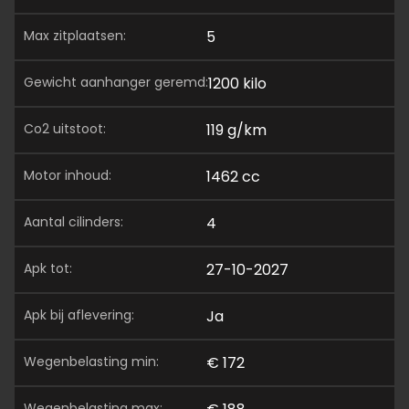
max zitplaatsen:
5
gewicht aanhanger geremd:
1200 kilo
co2 uitstoot:
119 g/km
motor inhoud:
1462 cc
aantal cilinders:
4
apk tot:
27-10-2027
apk bij aflevering:
Ja
wegenbelasting min:
€ 172
wegenbelasting max: