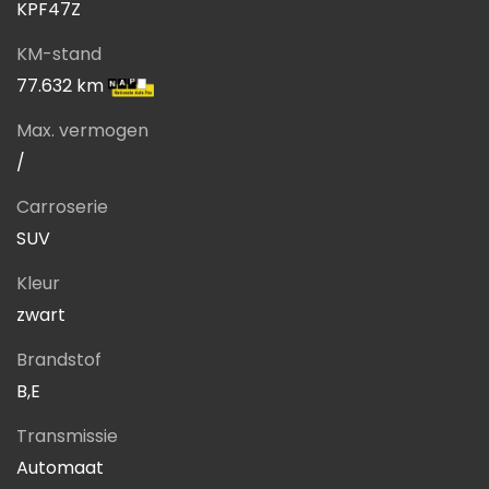
KPF47Z
KM-stand
77.632 km
Max. vermogen
/
Carroserie
SUV
Kleur
zwart
Brandstof
B,E
Transmissie
Automaat