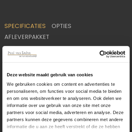
SPECIFICATIES
OPTIES
AFLEVERPAKKET
transmissie:
Automaat
Deze website maakt gebruik van cookies
brandstof:
B,E
We gebruiken cookies om content en advertenties te
personaliseren, om functies voor social media te bieden
tellerstand:
77632 km
en om ons websiteverkeer te analyseren. Ook delen we
informatie over uw gebruik van onze site met onze
carrosserie:
SUV
partners voor social media, adverteren en analyse. Deze
partners kunnen deze gegevens combineren met andere
type:
1.5 HYBRID AUTOMAAT
informatie die u aan ze heeft verstrekt of die ze hebben