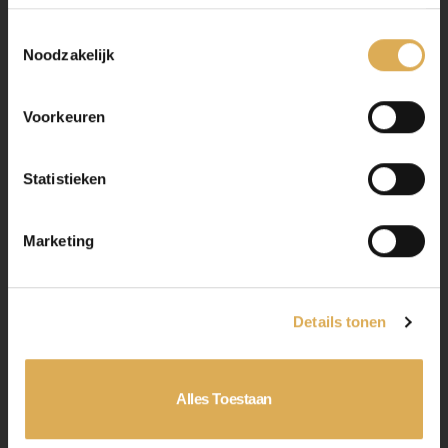
R-DESIGN Panodak |
Leer | Wit Metallic |
Toestemmingsselectie
Noodzakelijk
Camera | Keyless |
Adapt.Cruise | 19 Inch Lm
Voorkeuren
| Pdc v+a |
model:
XC40
Statistieken
merk:
Volvo
Marketing
prijs:
30920
Details tonen
kleur:
wit
bouwjaar:
2022
Alles Toestaan
interieurkleur:
Antraciet