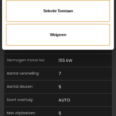
lengte:
443 cm
Selectie Toestaan
breedte:
187 cm
hoogte:
165 cm
Weigeren
vermogen motor pk:
211 pk
vermogen motor kw:
155 kW
aantal versnelling:
7
aantal deuren:
5
soort voertuig:
AUTO
max zitplaatsen:
5