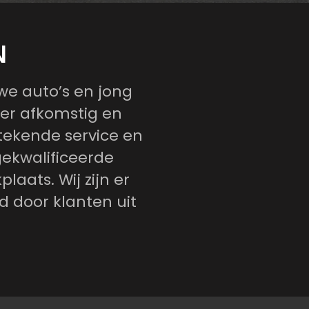
N
uwe auto’s en jong
ler afkomstig en
stekende service en
gekwalificeerde
laats. Wij zijn er
d door klanten uit